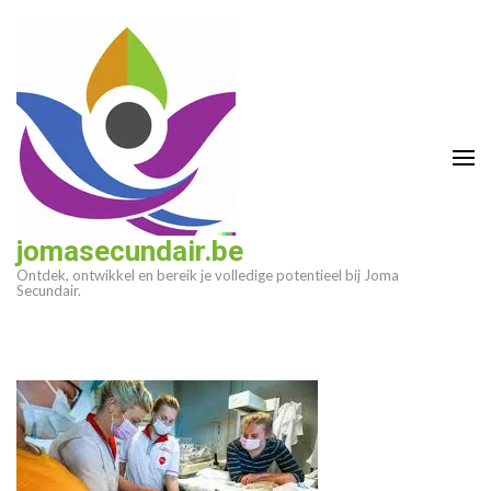
Ga
naar
inhoud
(druk
op
enter)
jomasecundair.be
Ontdek, ontwikkel en bereik je volledige potentieel bij Joma
Secundair.