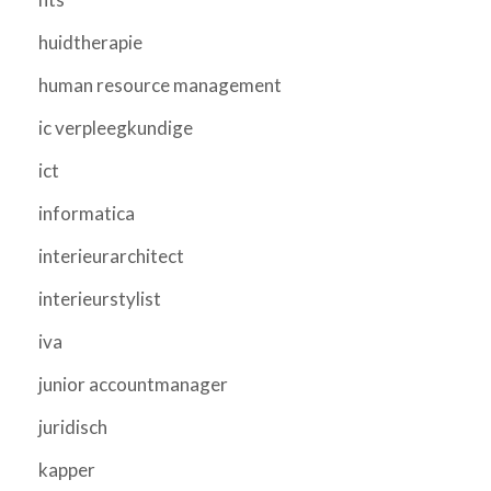
huidtherapie
human resource management
ic verpleegkundige
ict
informatica
interieurarchitect
interieurstylist
iva
junior accountmanager
juridisch
kapper