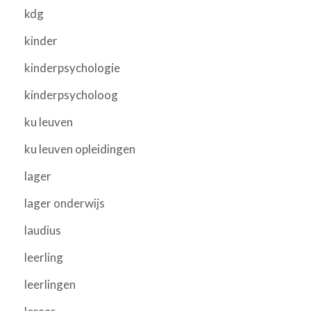
kdg
kinder
kinderpsychologie
kinderpsycholoog
ku leuven
ku leuven opleidingen
lager
lager onderwijs
laudius
leerling
leerlingen