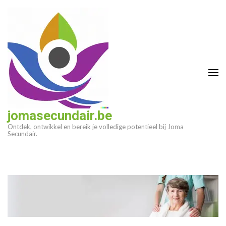
Ga
naar
inhoud
(druk
op
enter)
jomasecundair.be
Ontdek, ontwikkel en bereik je volledige potentieel bij Joma
Secundair.