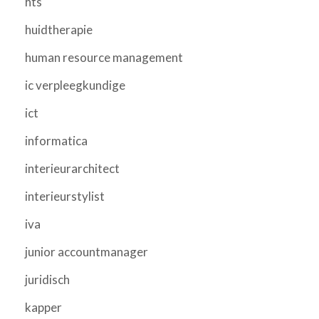
hts
huidtherapie
human resource management
ic verpleegkundige
ict
informatica
interieurarchitect
interieurstylist
iva
junior accountmanager
juridisch
kapper