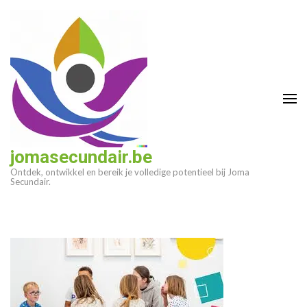
Ga
naar
inhoud
(druk
op
enter)
jomasecundair.be
Ontdek, ontwikkel en bereik je volledige potentieel bij Joma
Secundair.