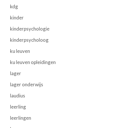
kdg
kinder
kinderpsychologie
kinderpsycholoog
ku leuven
ku leuven opleidingen
lager
lager onderwijs
laudius
leerling
leerlingen