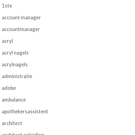
1ste
account manager
accountmanager
acryl
acryl nagels
acrylnagels
administratie
adobe
ambulance
apothekersassistent
architect
architect opleiding