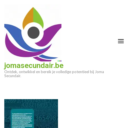
Ga
naar
inhoud
(druk
op
enter)
jomasecundair.be
Ontdek, ontwikkel en bereik je volledige potentieel bij Joma
Secundair.