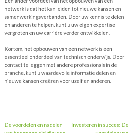
Een ander voordeel van het opbouwen van een
netwerk is dat het kan leiden tot nieuwe kansen en
samenwerkingsverbanden. Door uw kennis te delen
en anderen te helpen, kunt u uw eigen expertise
vergroten en uw carrière verder ontwikkelen.
Kortom, het opbouwen van een netwerk is een
essentieel onderdeel van technisch onderwijs. Door
contact te leggen met andere professionals in de
branche, kunt u waardevolle informatie delen en
nieuwe kansen creëren voor uzelf en anderen.
Berichtnavigatie
De voordelen en nadelen
Investeren in succes: De
van hoogopgeleid zijn: een
voordelen van