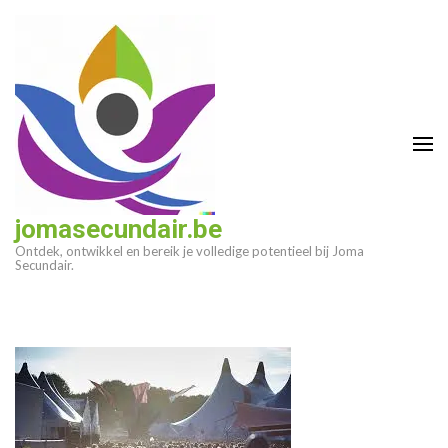
Ga
naar
inhoud
(druk
op
enter)
jomasecundair.be
Ontdek, ontwikkel en bereik je volledige potentieel bij Joma
Secundair.