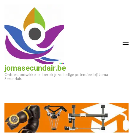
Ga
naar
inhoud
(druk
op
enter)
jomasecundair.be
Ontdek, ontwikkel en bereik je volledige potentieel bij Joma
Secundair.