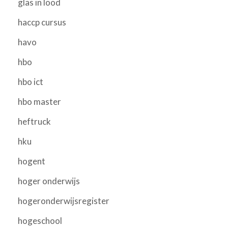
glas in lood
haccp cursus
havo
hbo
hbo ict
hbo master
heftruck
hku
hogent
hoger onderwijs
hogeronderwijsregister
hogeschool