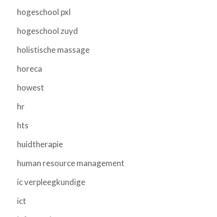
hogeschool pxl
hogeschool zuyd
holistische massage
horeca
howest
hr
hts
huidtherapie
human resource management
ic verpleegkundige
ict