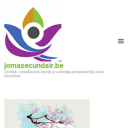
Ga
naar
inhoud
(druk
op
enter)
jomasecundair.be
Ontdek, ontwikkel en bereik je volledige potentieel bij Joma
Secundair.