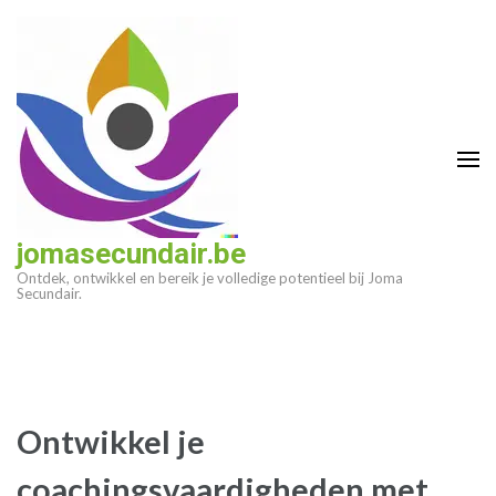
Ga
naar
inhoud
(druk
op
enter)
jomasecundair.be
Ontdek, ontwikkel en bereik je volledige potentieel bij Joma
Secundair.
Ontwikkel je
coachingsvaardigheden met