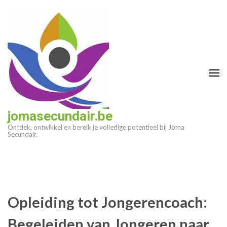
Ga
naar
inhoud
(druk
op
enter)
jomasecundair.be
Ontdek, ontwikkel en bereik je volledige potentieel bij Joma
Secundair.
Opleiding tot Jongerencoach:
Begeleiden van Jongeren naar