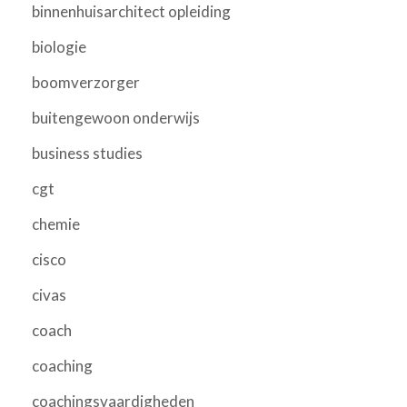
binnenhuisarchitect opleiding
biologie
boomverzorger
buitengewoon onderwijs
business studies
cgt
chemie
cisco
civas
coach
coaching
coachingsvaardigheden