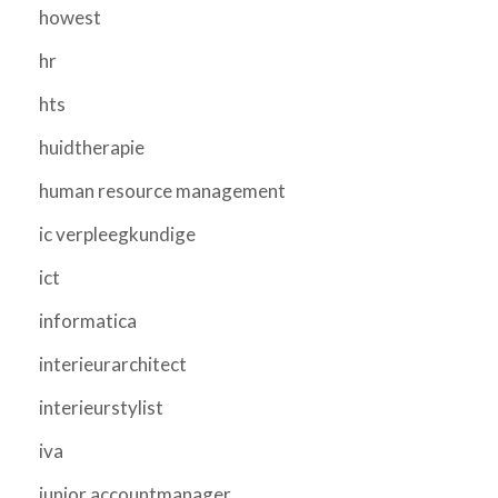
howest
hr
hts
huidtherapie
human resource management
ic verpleegkundige
ict
informatica
interieurarchitect
interieurstylist
iva
junior accountmanager