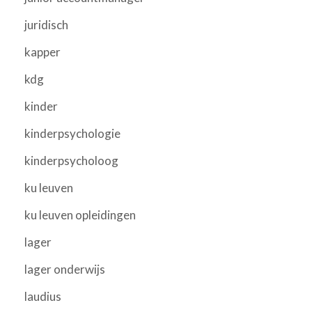
juridisch
kapper
kdg
kinder
kinderpsychologie
kinderpsycholoog
ku leuven
ku leuven opleidingen
lager
lager onderwijs
laudius