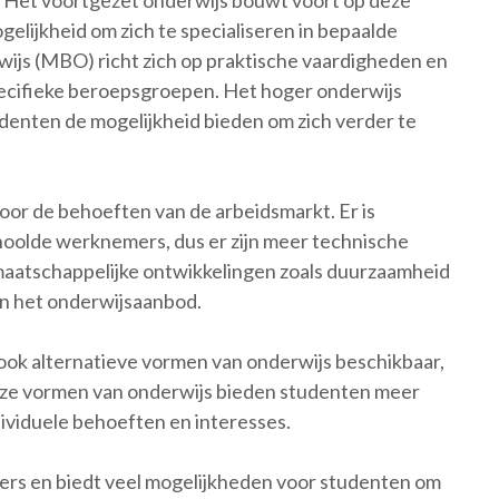
n. Het voortgezet onderwijs bouwt voort op deze
elijkheid om zich te specialiseren in bepaalde
js (MBO) richt zich op praktische vaardigheden en
pecifieke beroepsgroepen. Het hoger onderwijs
denten de mogelijkheid bieden om zich verder te
or de behoeften van de arbeidsmarkt. Er is
hoolde werknemers, dus er zijn meer technische
maatschappelijke ontwikkelingen zoals duurzaamheid
van het onderwijsaanbod.
 ook alternatieve vormen van onderwijs beschikbaar,
eze vormen van onderwijs bieden studenten meer
ndividuele behoeften en interesses.
vers en biedt veel mogelijkheden voor studenten om