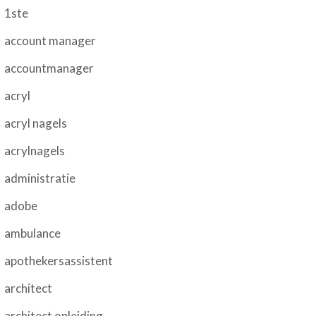
1ste
account manager
accountmanager
acryl
acryl nagels
acrylnagels
administratie
adobe
ambulance
apothekersassistent
architect
architect opleiding