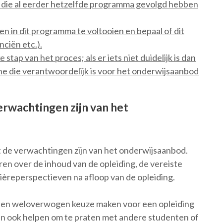
a’s die al eerder hetzelfde programma gevolgd hebben
ppen in dit programma te voltooien en bepaal of dit
anciën etc.).
stap van het proces; als er iets niet duidelijk is dan
ne die verantwoordelijk is voor het onderwijsaanbod
erwachtingen zijn van het
at de verwachtingen zijn van het onderwijsaanbod.
ren over de inhoud van de opleiding, de vereiste
ièreperspectieven na afloop van de opleiding.
 een weloverwogen keuze maken voor een opleiding
kan ook helpen om te praten met andere studenten of