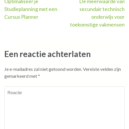
Berichtnavigatie
Optimaliseer je
De meerwaarde van
Studieplanning met een
secundair technisch
Cursus Planner
onderwijs voor
toekomstige vakmensen
Een reactie achterlaten
Je e-mailadres zal niet getoond worden.
Vereiste velden zijn
gemarkeerd met
*
Reactie