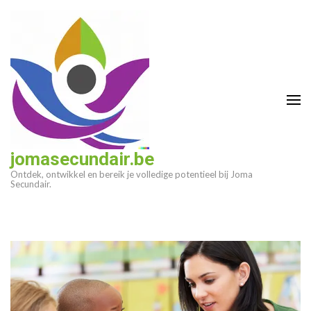
Ga
naar
inhoud
(druk
op
enter)
jomasecundair.be
Ontdek, ontwikkel en bereik je volledige potentieel bij Joma
Secundair.