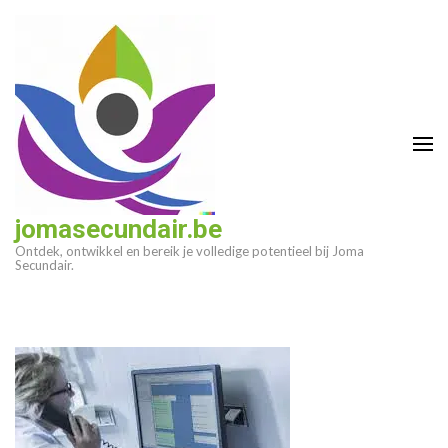
Ga
naar
inhoud
(druk
op
enter)
jomasecundair.be
Ontdek, ontwikkel en bereik je volledige potentieel bij Joma
Secundair.