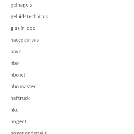
gelnagels
geluidstechnicus
glas in lood
haccp cursus
havo
hbo
hbo ict
hbo master
heftruck
hku
hogent
hoger onderwijs