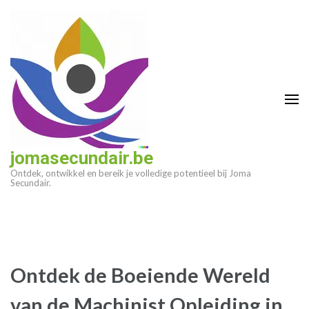
Ga
naar
inhoud
(druk
op
enter)
jomasecundair.be
Ontdek, ontwikkel en bereik je volledige potentieel bij Joma
Secundair.
Ontdek de Boeiende Wereld
van de Machinist Opleiding in