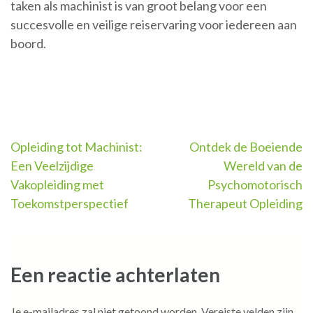
taken als machinist is van groot belang voor een
succesvolle en veilige reiservaring voor iedereen aan
boord.
Berichtnavigatie
Opleiding tot Machinist:
Ontdek de Boeiende
Een Veelzijdige
Wereld van de
Vakopleiding met
Psychomotorisch
Toekomstperspectief
Therapeut Opleiding
Een reactie achterlaten
Je e-mailadres zal niet getoond worden.
Vereiste velden zijn