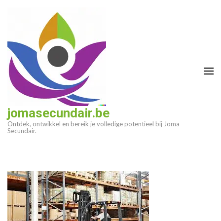
Ga
naar
inhoud
(druk
op
enter)
jomasecundair.be
Ontdek, ontwikkel en bereik je volledige potentieel bij Joma
Secundair.