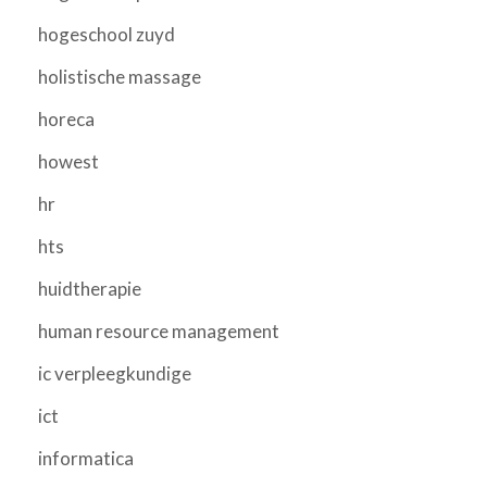
hogeschool zuyd
holistische massage
horeca
howest
hr
hts
huidtherapie
human resource management
ic verpleegkundige
ict
informatica