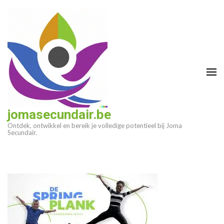
Ga
naar
inhoud
(druk
op
enter)
jomasecundair.be
Ontdek, ontwikkel en bereik je volledige potentieel bij Joma
Secundair.