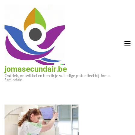
Ga
naar
inhoud
(druk
op
enter)
jomasecundair.be
Ontdek, ontwikkel en bereik je volledige potentieel bij Joma
Secundair.