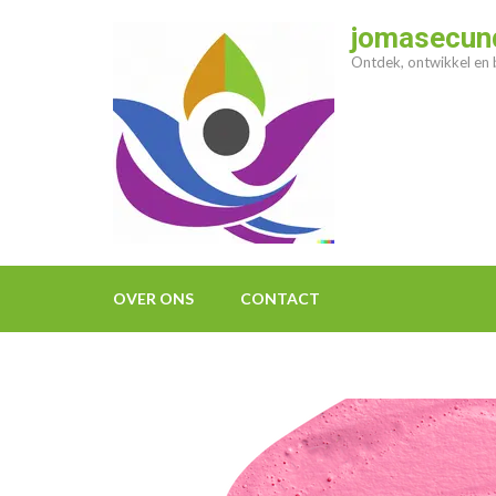
Ga
jomasecund
naar
Ontdek, ontwikkel en b
inhoud
(druk
op
enter)
OVER ONS
CONTACT