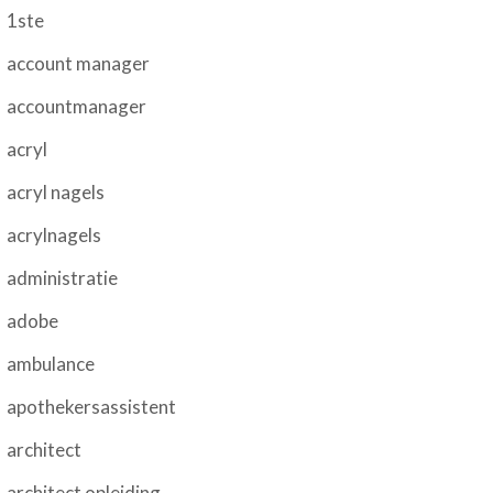
1ste
account manager
accountmanager
acryl
acryl nagels
acrylnagels
administratie
adobe
ambulance
apothekersassistent
architect
architect opleiding