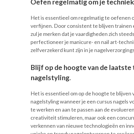
Oefen regelmatig om je techniek
Het is essentieel om regelmatig te oefenen
verfijnen. Door consistent te blijven traine
zul je merken dat je vaardigheden zich stee
perfectioneer je manicure- en nail art-techn
zelfverzekerd kunt zijn in je nagelverzorgin
Blijf op de hoogte van de laatst
nagelstyling.
Het is essentieel om op de hoogte te blijven
nagelstyling wanneer je een cursus nagels vo
te werken en aan te passen aan de evoluerende
creativiteit stimuleren, maar ook een concur
verkennen van nieuwe technologieën en innov
unieke en trendy nagelontwerpen te creëren 