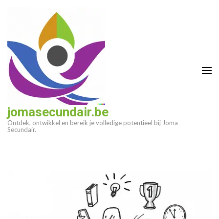
Ga
naar
inhoud
(druk
op
enter)
jomasecundair.be
Ontdek, ontwikkel en bereik je volledige potentieel bij Joma
Secundair.