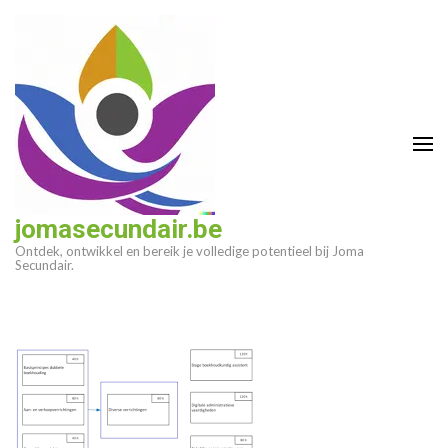
Ga
naar
inhoud
(druk
op
enter)
jomasecundair.be
Ontdek, ontwikkel en bereik je volledige potentieel bij Joma
Secundair.