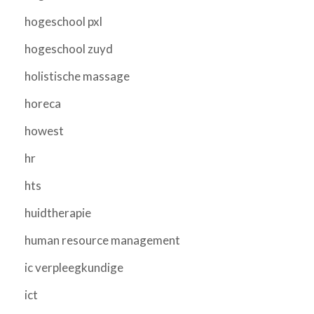
hogeschool pxl
hogeschool zuyd
holistische massage
horeca
howest
hr
hts
huidtherapie
human resource management
ic verpleegkundige
ict