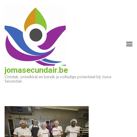
Ga
naar
inhoud
(druk
op
enter)
jomasecundair.be
Ontdek, ontwikkel en bereik je volledige potentieel bij Joma
Secundair.