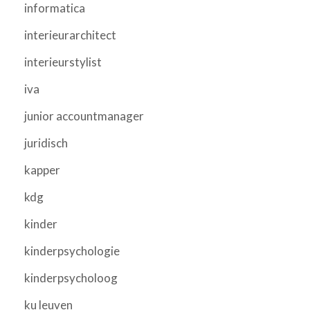
informatica
interieurarchitect
interieurstylist
iva
junior accountmanager
juridisch
kapper
kdg
kinder
kinderpsychologie
kinderpsycholoog
ku leuven