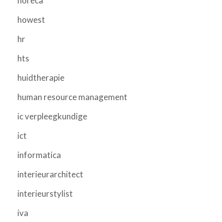
horeca
howest
hr
hts
huidtherapie
human resource management
ic verpleegkundige
ict
informatica
interieurarchitect
interieurstylist
iva