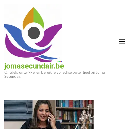
Ga
naar
inhoud
(druk
op
enter)
jomasecundair.be
Ontdek, ontwikkel en bereik je volledige potentieel bij Joma
Secundair.