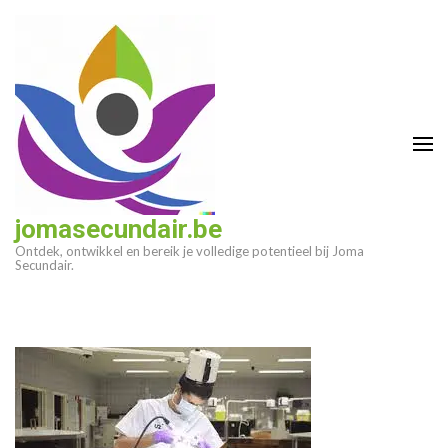
Ga
naar
inhoud
(druk
op
enter)
jomasecundair.be
Ontdek, ontwikkel en bereik je volledige potentieel bij Joma
Secundair.