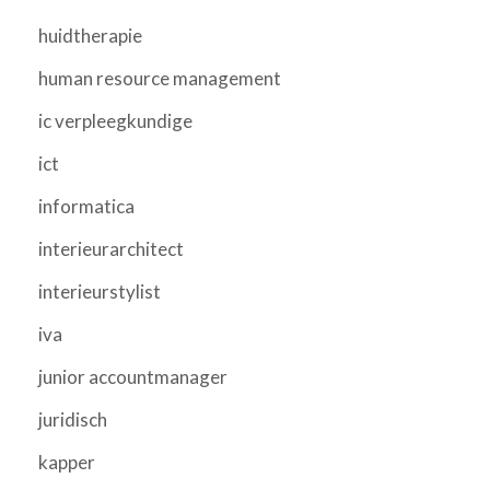
huidtherapie
human resource management
ic verpleegkundige
ict
informatica
interieurarchitect
interieurstylist
iva
junior accountmanager
juridisch
kapper