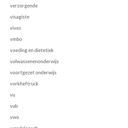
verzorgende
visagiste
vives
vmbo
voeding en dietetiek
volwassenenonderwijs
voortgezet onderwijs
vorkheftruck
vu
vub
vwo