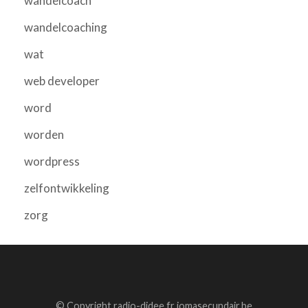
wandelcoach
wandelcoaching
wat
web developer
word
worden
wordpress
zelfontwikkeling
zorg
© Copyright radio-didee.fr jomasecundair.be