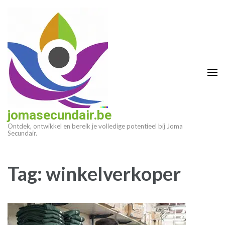
Ga
naar
inhoud
(druk
op
enter)
jomasecundair.be
Ontdek, ontwikkel en bereik je volledige potentieel bij Joma
Secundair.
Tag:
winkelverkoper