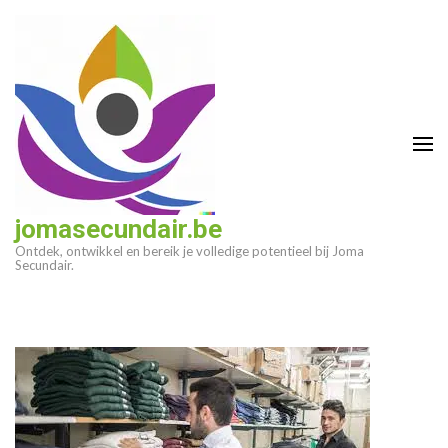
Ga
naar
inhoud
(druk
op
enter)
jomasecundair.be
Ontdek, ontwikkel en bereik je volledige potentieel bij Joma
Secundair.