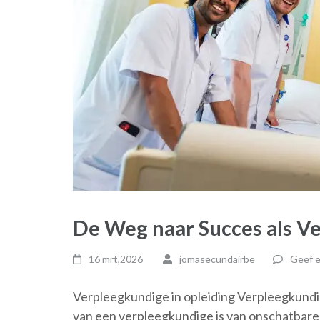
De Weg naar Succes als V
16 mrt,2026
jomasecundairbe
Geef e
Verpleegkundige in opleiding Verpleegkundig
van een verpleegkundige is van onschatbar