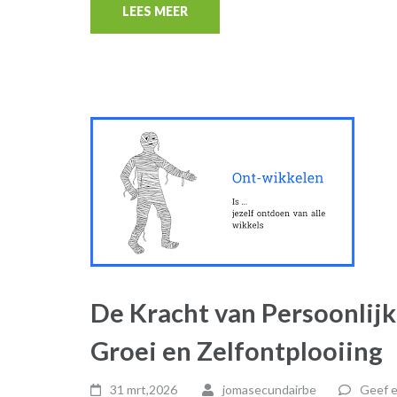
LEES MEER
De Kracht van Persoonlij
Groei en Zelfontplooiing
31 mrt,2026
jomasecundairbe
Geef e