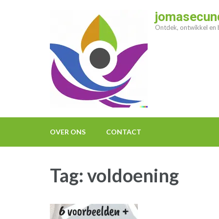
Ga
jomasecund
naar
Ontdek, ontwikkel en b
inhoud
(druk
op
enter)
OVER ONS
CONTACT
Tag:
voldoening