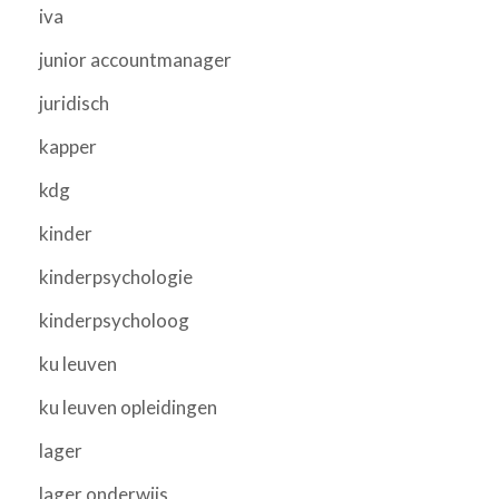
iva
junior accountmanager
juridisch
kapper
kdg
kinder
kinderpsychologie
kinderpsycholoog
ku leuven
ku leuven opleidingen
lager
lager onderwijs