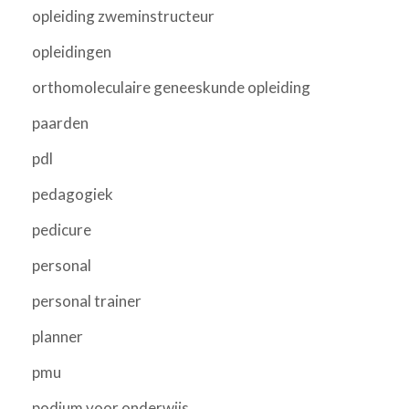
opleiding zweminstructeur
opleidingen
orthomoleculaire geneeskunde opleiding
paarden
pdl
pedagogiek
pedicure
personal
personal trainer
planner
pmu
podium voor onderwijs