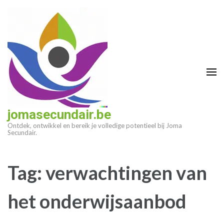
Ga
naar
inhoud
(druk
op
enter)
jomasecundair.be
Ontdek, ontwikkel en bereik je volledige potentieel bij Joma
Secundair.
Tag:
verwachtingen van
het onderwijsaanbod