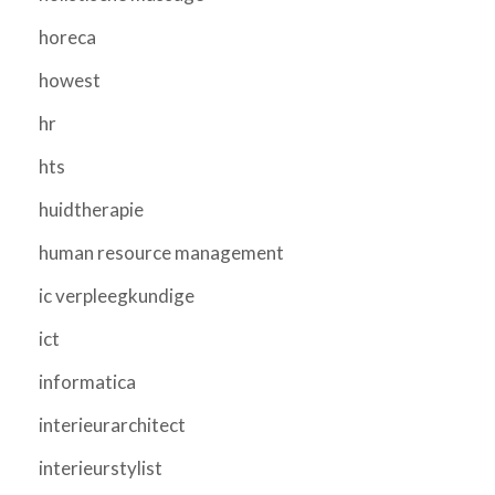
horeca
howest
hr
hts
huidtherapie
human resource management
ic verpleegkundige
ict
informatica
interieurarchitect
interieurstylist