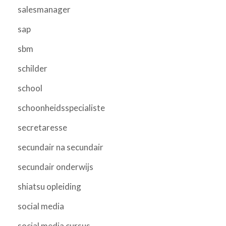
salesmanager
sap
sbm
schilder
school
schoonheidsspecialiste
secretaresse
secundair na secundair
secundair onderwijs
shiatsu opleiding
social media
social media cursus