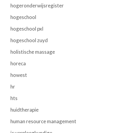
hogeronderwijsregister
hogeschool
hogeschool pxl
hogeschool zuyd
holistische massage
horeca
howest
hr
hts
huidtherapie
human resource management
ic verpleegkundige