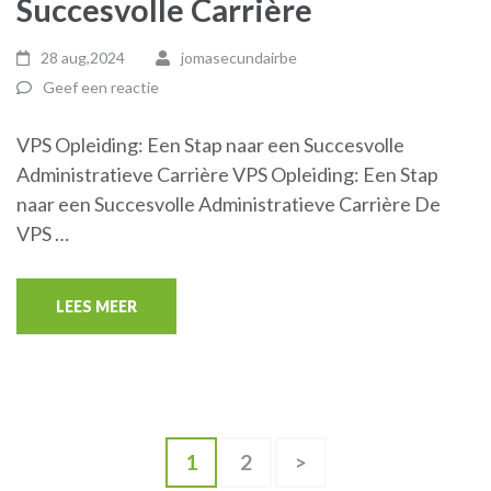
Succesvolle Carrière
28 aug,2024
jomasecundairbe
Geef een reactie
VPS Opleiding: Een Stap naar een Succesvolle
Administratieve Carrière VPS Opleiding: Een Stap
naar een Succesvolle Administratieve Carrière De
VPS …
LEES MEER
Berichten
Pagina
Pagina
1
2
>