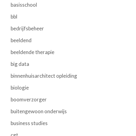
basisschool
bbl
bedrijfsbeheer
beeldend
beeldende therapie
big data
binnenhuisarchitect opleiding
biologie
boomverzorger
buitengewoon onderwijs
business studies
cgt