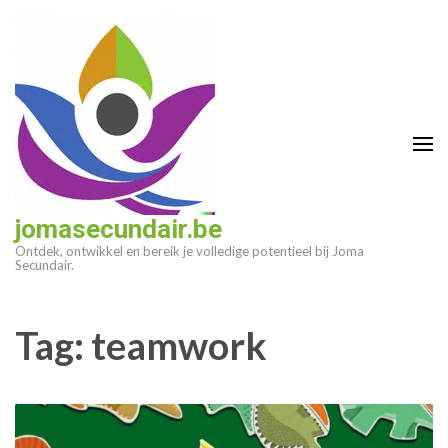
Ga
naar
inhoud
(druk
op
enter)
jomasecundair.be
Ontdek, ontwikkel en bereik je volledige potentieel bij Joma
Secundair.
Tag:
teamwork