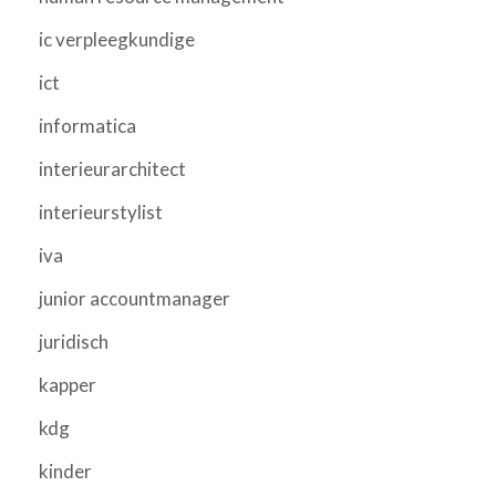
ic verpleegkundige
ict
informatica
interieurarchitect
interieurstylist
iva
junior accountmanager
juridisch
kapper
kdg
kinder