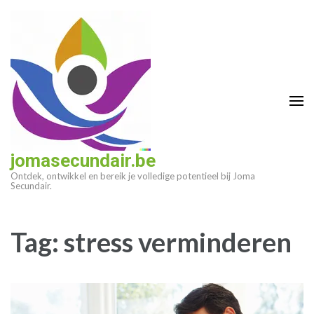
Ga
naar
inhoud
(druk
op
enter)
jomasecundair.be
Ontdek, ontwikkel en bereik je volledige potentieel bij Joma
Secundair.
Tag:
stress verminderen