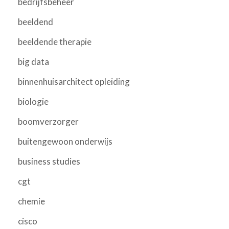
bedrijfsbeheer
beeldend
beeldende therapie
big data
binnenhuisarchitect opleiding
biologie
boomverzorger
buitengewoon onderwijs
business studies
cgt
chemie
cisco