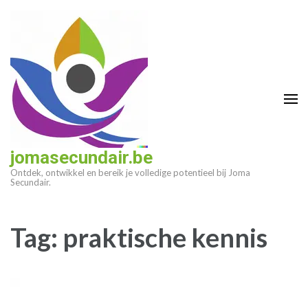
Ga
naar
inhoud
(druk
op
enter)
jomasecundair.be
Ontdek, ontwikkel en bereik je volledige potentieel bij Joma
Secundair.
Tag:
praktische kennis