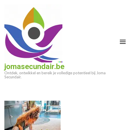
Ga
naar
inhoud
(druk
op
enter)
jomasecundair.be
Ontdek, ontwikkel en bereik je volledige potentieel bij Joma
Secundair.