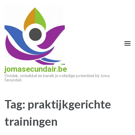
Ga
naar
inhoud
(druk
op
enter)
jomasecundair.be
Ontdek, ontwikkel en bereik je volledige potentieel bij Joma
Secundair.
Tag:
praktijkgerichte
trainingen