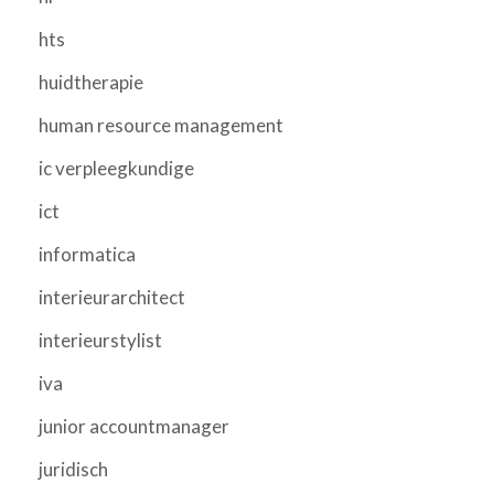
hts
huidtherapie
human resource management
ic verpleegkundige
ict
informatica
interieurarchitect
interieurstylist
iva
junior accountmanager
juridisch