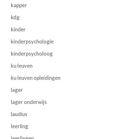
kapper
kdg
kinder
kinderpsychologie
kinderpsycholoog
ku leuven
ku leuven opleidingen
lager
lager onderwijs
laudius
leerling
leerlingen