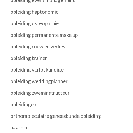
opleiding event management
opleiding haptonomie
opleiding osteopathie
opleiding permanente make up
opleiding rouw en verlies
opleiding trainer
opleiding verloskundige
opleiding weddingplanner
opleiding zweminstructeur
opleidingen
orthomoleculaire geneeskunde opleiding
paarden