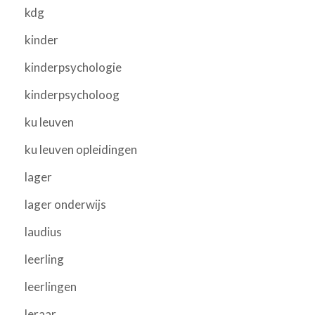
kdg
kinder
kinderpsychologie
kinderpsycholoog
ku leuven
ku leuven opleidingen
lager
lager onderwijs
laudius
leerling
leerlingen
leraar