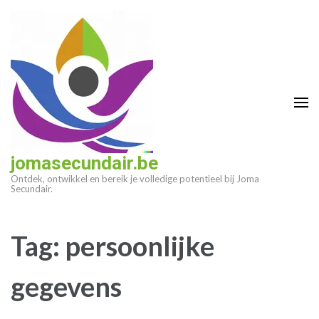
Ga
naar
inhoud
(druk
op
enter)
jomasecundair.be
Ontdek, ontwikkel en bereik je volledige potentieel bij Joma
Secundair.
Tag:
persoonlijke
gegevens