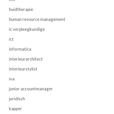
huidtherapie
human resource management
ic verpleegkundige
ict
informatica
interieurarchitect
interieurstylist
iva
junior accountmanager
juridisch
kapper