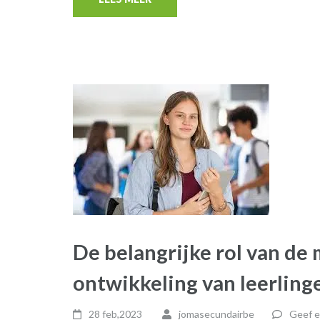
De belangrijke rol van de 
ontwikkeling van leerling
28 feb,2023
jomasecundairbe
Geef e