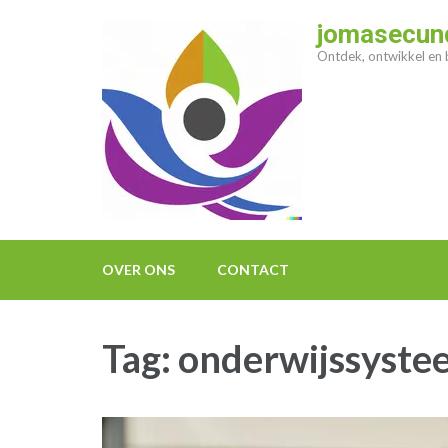
Ga
jomasecund
naar
Ontdek, ontwikkel en b
inhoud
(druk
op
enter)
OVER ONS
CONTACT
Tag:
onderwijssyste