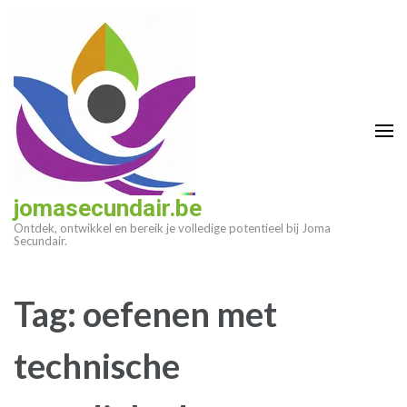
Ga
naar
inhoud
(druk
op
enter)
jomasecundair.be
Ontdek, ontwikkel en bereik je volledige potentieel bij Joma
Secundair.
Tag:
oefenen met
technische