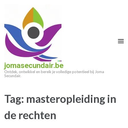
Ga
naar
inhoud
(druk
op
enter)
jomasecundair.be
Ontdek, ontwikkel en bereik je volledige potentieel bij Joma
Secundair.
Tag:
masteropleiding in
de rechten