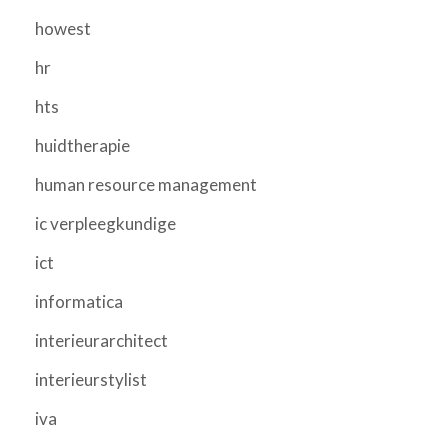
howest
hr
hts
huidtherapie
human resource management
ic verpleegkundige
ict
informatica
interieurarchitect
interieurstylist
iva