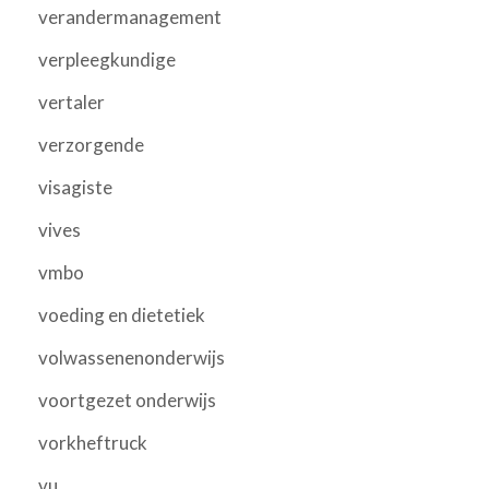
verandermanagement
verpleegkundige
vertaler
verzorgende
visagiste
vives
vmbo
voeding en dietetiek
volwassenenonderwijs
voortgezet onderwijs
vorkheftruck
vu