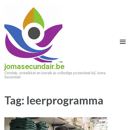
Ga
naar
inhoud
(druk
op
enter)
jomasecundair.be
Ontdek, ontwikkel en bereik je volledige potentieel bij Joma
Secundair.
Tag:
leerprogramma