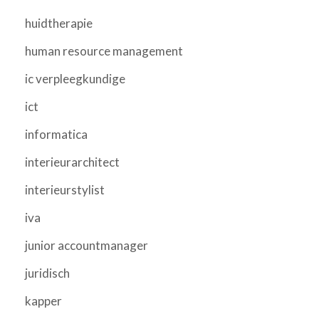
huidtherapie
human resource management
ic verpleegkundige
ict
informatica
interieurarchitect
interieurstylist
iva
junior accountmanager
juridisch
kapper