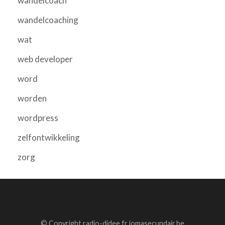
wandelcoach
wandelcoaching
wat
web developer
word
worden
wordpress
zelfontwikkeling
zorg
© Copyright radio-didee.fr jomasecundair.be