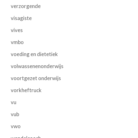
verzorgende
visagiste
vives
vmbo
voeding en dietetiek
volwassenenonderwijs
voortgezet onderwijs
vorkheftruck
vu
vub
vwo