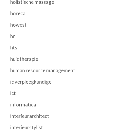
holistische massage
horeca
howest
hr
hts
huidtherapie
human resource management
ic verpleegkundige
ict
informatica
interieurarchitect
interieurstylist