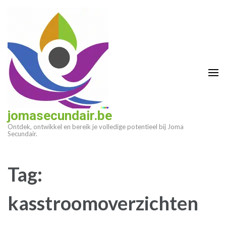
Ga
naar
inhoud
(druk
op
enter)
jomasecundair.be
Ontdek, ontwikkel en bereik je volledige potentieel bij Joma
Secundair.
Tag:
kasstroomoverzichten