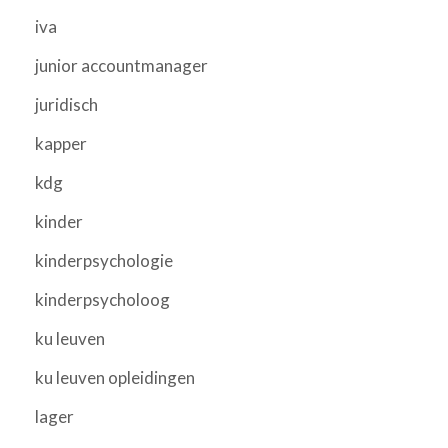
iva
junior accountmanager
juridisch
kapper
kdg
kinder
kinderpsychologie
kinderpsycholoog
ku leuven
ku leuven opleidingen
lager