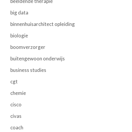
beeldende therapie
big data
binnenhuisarchitect opleiding
biologie
boomverzorger
buitengewoon onderwijs
business studies
cgt
chemie
cisco
civas
coach