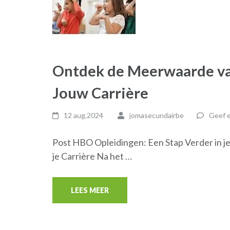
Ontdek de Meerwaarde va
Jouw Carrière
12 aug,2024
jomasecundairbe
Geef e
Post HBO Opleidingen: Een Stap Verder in j
je Carrière Na het …
LEES MEER