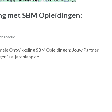
ng met SBM Opleidingen:
en reactie
onele Ontwikkeling SBM Opleidingen: Jouw Partner
n is al jarenlang dé …