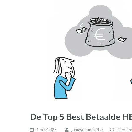
De Top 5 Best Betaalde H
1 nov,2025
jomasecundairbe
Geef ee