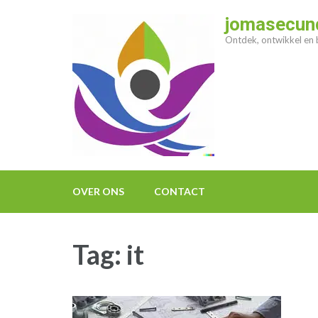
Ga
jomasecund
naar
Ontdek, ontwikkel en b
inhoud
(druk
op
enter)
OVER ONS
CONTACT
Tag:
it