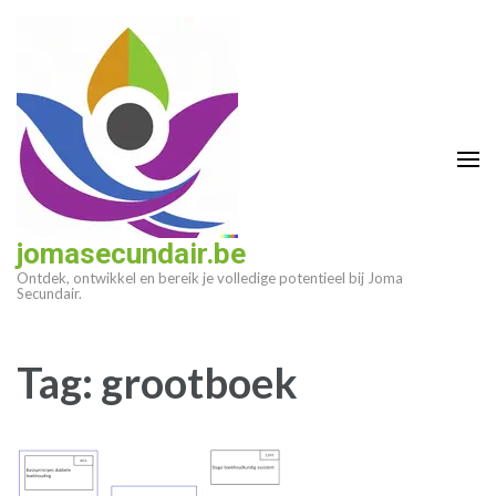
Ga
naar
inhoud
(druk
op
enter)
jomasecundair.be
Ontdek, ontwikkel en bereik je volledige potentieel bij Joma
Secundair.
Tag:
grootboek