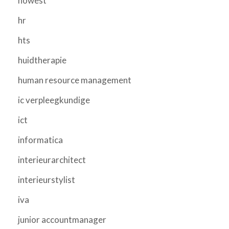
howest
hr
hts
huidtherapie
human resource management
ic verpleegkundige
ict
informatica
interieurarchitect
interieurstylist
iva
junior accountmanager