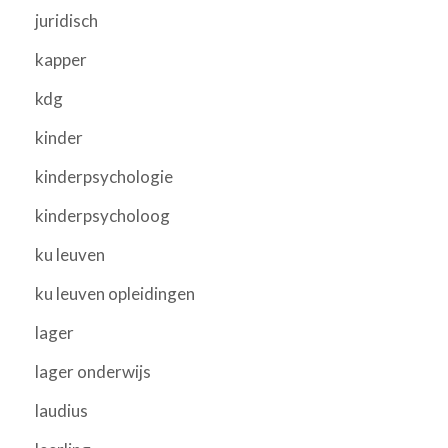
juridisch
kapper
kdg
kinder
kinderpsychologie
kinderpsycholoog
ku leuven
ku leuven opleidingen
lager
lager onderwijs
laudius