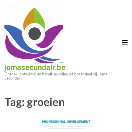
Ga
naar
inhoud
(druk
op
enter)
jomasecundair.be
Ontdek, ontwikkel en bereik je volledige potentieel bij Joma
Secundair.
Tag:
groeien