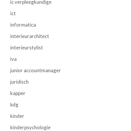
ic verpleegkundige
ict
informatica
interieurarchitect
interieurstylist
iva
junior accountmanager
juridisch
kapper
kdg
kinder
kinderpsychologie