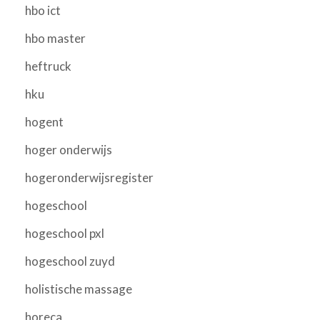
hbo ict
hbo master
heftruck
hku
hogent
hoger onderwijs
hogeronderwijsregister
hogeschool
hogeschool pxl
hogeschool zuyd
holistische massage
horeca