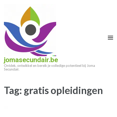
Ga
naar
inhoud
(druk
op
enter)
jomasecundair.be
Ontdek, ontwikkel en bereik je volledige potentieel bij Joma
Secundair.
Tag:
gratis opleidingen