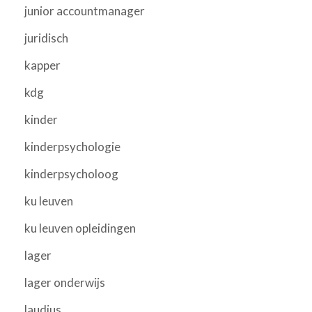
junior accountmanager
juridisch
kapper
kdg
kinder
kinderpsychologie
kinderpsycholoog
ku leuven
ku leuven opleidingen
lager
lager onderwijs
laudius