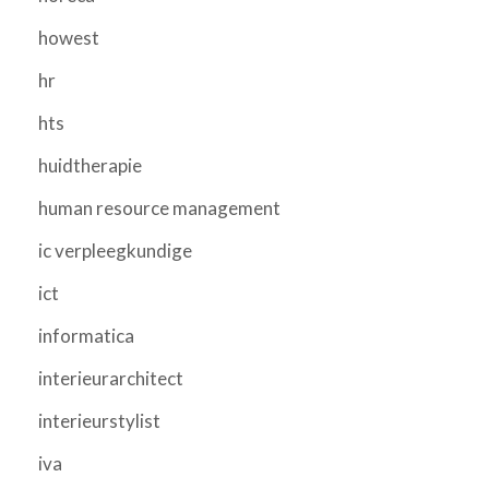
howest
hr
hts
huidtherapie
human resource management
ic verpleegkundige
ict
informatica
interieurarchitect
interieurstylist
iva