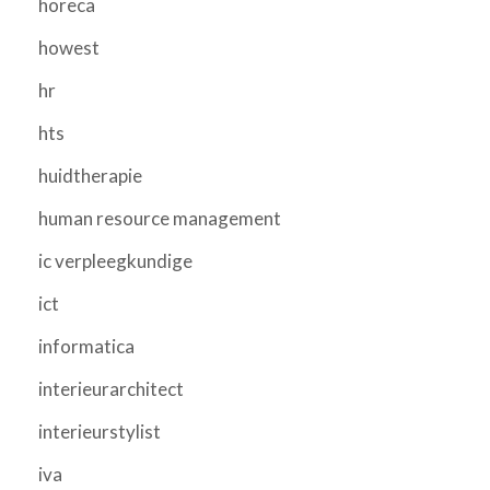
horeca
howest
hr
hts
huidtherapie
human resource management
ic verpleegkundige
ict
informatica
interieurarchitect
interieurstylist
iva