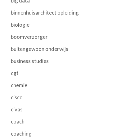
big data
binnenhuisarchitect opleiding
biologie
boomverzorger
buitengewoon onderwijs
business studies
cgt
chemie
cisco
civas
coach
coaching