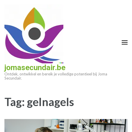
Ga
naar
inhoud
(druk
op
enter)
jomasecundair.be
Ontdek, ontwikkel en bereik je volledige potentieel bij Joma
Secundair.
Tag:
gelnagels