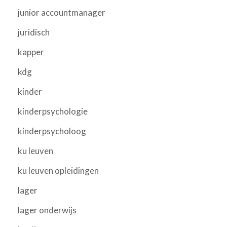
junior accountmanager
juridisch
kapper
kdg
kinder
kinderpsychologie
kinderpsycholoog
ku leuven
ku leuven opleidingen
lager
lager onderwijs