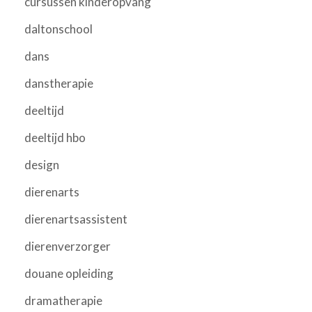
cursussen kinderopvang
daltonschool
dans
danstherapie
deeltijd
deeltijd hbo
design
dierenarts
dierenartsassistent
dierenverzorger
douane opleiding
dramatherapie