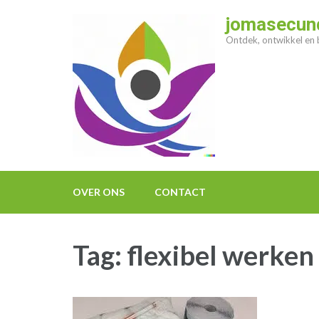
Ga
jomasecund
naar
Ontdek, ontwikkel en b
inhoud
(druk
op
enter)
OVER ONS
CONTACT
Tag:
flexibel werken