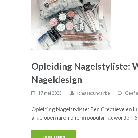
Opleiding Nagelstyliste: 
Nageldesign
17 mei,2023
jomasecundairbe
Geef e
Opleiding Nagelstyliste: Een Creatieve en Lu
afgelopen jaren enorm populair geworden. 
LEES MEER