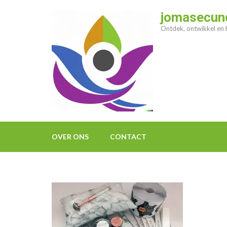
Ga
jomasecund
naar
Ontdek, ontwikkel en b
inhoud
(druk
op
enter)
OVER ONS
CONTACT