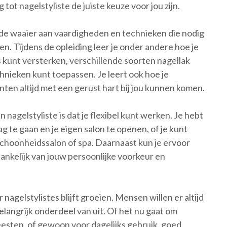
ot nagelstyliste de juiste keuze voor jou zijn.
rede waaier aan vaardigheden en technieken die nodig
en. Tijdens de opleiding leer je onder andere hoe je
s kunt versterken, verschillende soorten nagellak
nieken kunt toepassen. Je leert ook hoe je
anten altijd met een gerust hart bij jou kunnen komen.
nagelstyliste is dat je flexibel kunt werken. Je hebt
ag te gaan en je eigen salon te openen, of je kunt
 schoonheidssalon of spa. Daarnaast kun je ervoor
hankelijk van jouw persoonlijke voorkeur en
nagelstylistes blijft groeien. Mensen willen er altijd
langrijk onderdeel van uit. Of het nu gaat om
eesten, of gewoon voor dagelijks gebruik, goed