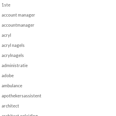
1ste
account manager
accountmanager
acryl
acryl nagels
acrylnagels
administratie
adobe
ambulance
apothekersassistent
architect
architect opleiding