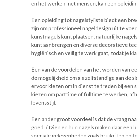
en het werken met mensen, kan een opleiding t
Een opleiding tot nagelstyliste biedt een b
zijn om professioneel nageldesign uit te voer
kunstnagels kunt plaatsen, natuurlijke nagel
kunt aanbrengen en diverse decoratieve tech
hygiënisch en veilig te werk gaat, zodat je kl
Een van de voordelen van het worden van een 
de mogelijkheid om als zelfstandige aan de sl
ervoor kiezen om in dienst te treden bij een
kiezen om parttime of fulltime te werken, af
levensstijl.
Een ander groot voordeel is dat de vraag naar 
goed uitzien en hun nagels maken daar een be
speciale gelegenheden zoals bruiloften en f