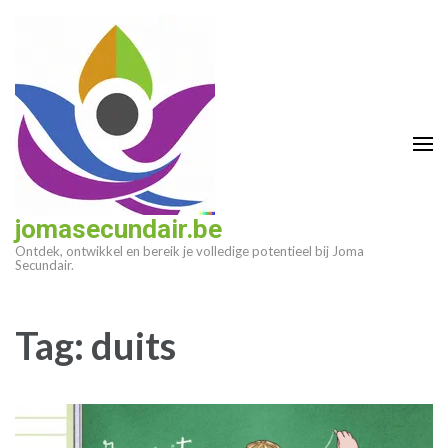
Ga
naar
inhoud
(druk
op
enter)
jomasecundair.be
Ontdek, ontwikkel en bereik je volledige potentieel bij Joma
Secundair.
Tag:
duits