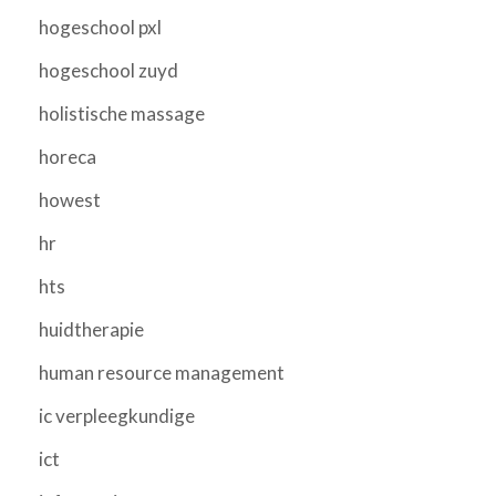
hogeschool pxl
hogeschool zuyd
holistische massage
horeca
howest
hr
hts
huidtherapie
human resource management
ic verpleegkundige
ict