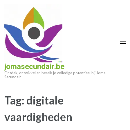
Ga
naar
inhoud
(druk
op
enter)
jomasecundair.be
Ontdek, ontwikkel en bereik je volledige potentieel bij Joma
Secundair.
Tag:
digitale
vaardigheden