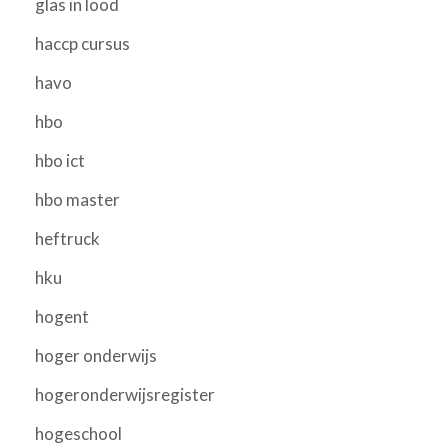
glas in lood
haccp cursus
havo
hbo
hbo ict
hbo master
heftruck
hku
hogent
hoger onderwijs
hogeronderwijsregister
hogeschool