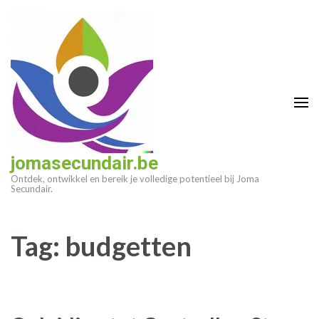
Ga
naar
inhoud
(druk
op
enter)
jomasecundair.be
Ontdek, ontwikkel en bereik je volledige potentieel bij Joma
Secundair.
Tag:
budgetten