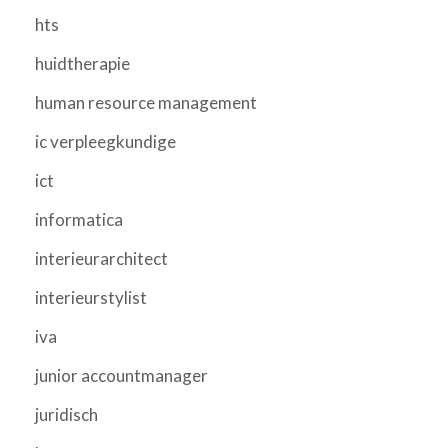
hts
huidtherapie
human resource management
ic verpleegkundige
ict
informatica
interieurarchitect
interieurstylist
iva
junior accountmanager
juridisch