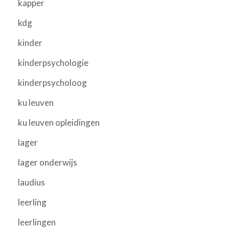
kapper
kdg
kinder
kinderpsychologie
kinderpsycholoog
ku leuven
ku leuven opleidingen
lager
lager onderwijs
laudius
leerling
leerlingen