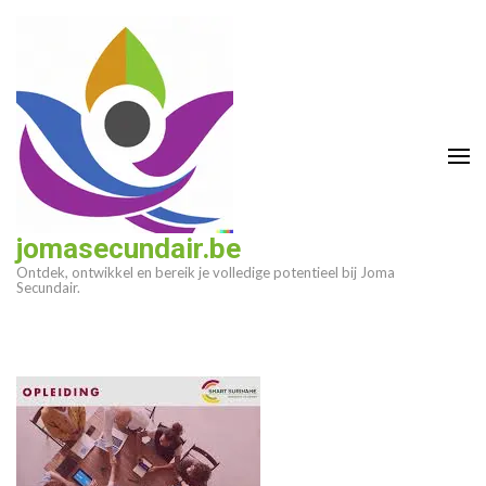
Ga
naar
inhoud
(druk
op
enter)
jomasecundair.be
Ontdek, ontwikkel en bereik je volledige potentieel bij Joma
Secundair.