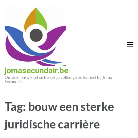
Ga
naar
inhoud
(druk
op
enter)
jomasecundair.be
Ontdek, ontwikkel en bereik je volledige potentieel bij Joma
Secundair.
Tag:
bouw een sterke
juridische carrière