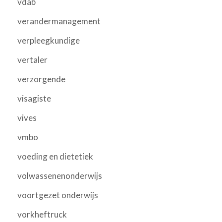
vdab
verandermanagement
verpleegkundige
vertaler
verzorgende
visagiste
vives
vmbo
voeding en dietetiek
volwassenenonderwijs
voortgezet onderwijs
vorkheftruck