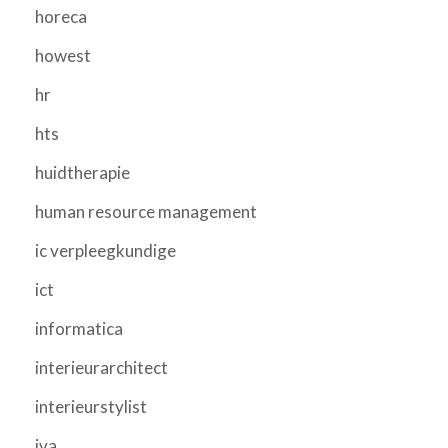
horeca
howest
hr
hts
huidtherapie
human resource management
ic verpleegkundige
ict
informatica
interieurarchitect
interieurstylist
iva